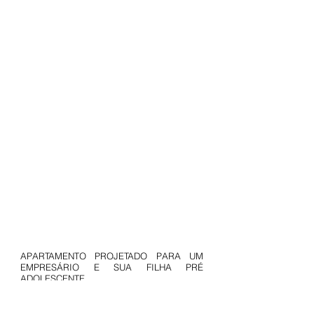
APARTAMENTO PROJETADO PARA UM
EMPRESÁRIO E SUA FILHA PRÉ
ADOLESCENTE.
EVIDENCIAMOS ATRAVÉS DA COR PRETA
E DA PRESENÇA MARCANTE DA
MADEIRA, OS TRAÇOS MASCULINOS NO